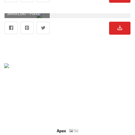
3840x2160 - Fondo de pantalla de 3840x2160. Fondo para computadora 4K Ultra HD de truenos.
Apex
50