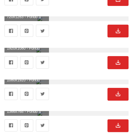
720x1263 - Fondo de pantalla de 720x1263. Wallpaper para celular de truenos.
1920x1080 - Fondo de pantalla de 1920x1080. Imágen HD 1080p de truenos.
1080x1920 - Fondo de pantalla de 1080x1920. Fondo de pantalla de truenos.
1366x768 - Fondo de pantalla de 1366x768. Fondo para computadora de truenos.