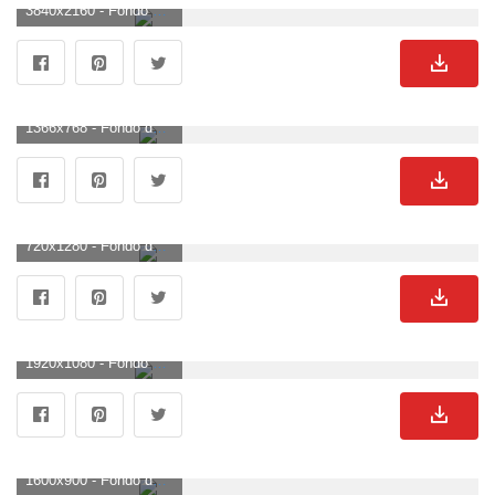
3840x2160 - Fondo de pantalla de 3840x2160. Fondo para computadora 4K Ultra HD de truenos.
1366x768 - Fondo de pantalla de 1366x768. Wallpaper de truenos.
720x1280 - Fondo de pantalla de 720x1280. Imágen de truenos.
1920x1080 - Fondo de pantalla de 1920x1080. Fondo para computadora HD 1080p de truenos.
1600x900 - Fondo de pantalla de 1600x900. Fondo de pantalla de truenos.