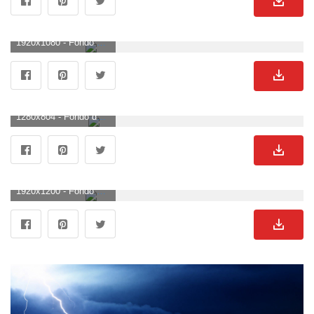
1920x1080 - Fondo de pantalla de 1920x1080. Imágen HD 1080p de truenos.
1280x804 - Fondo de pantalla de 1280x804. Fondo de pantalla de truenos.
1920x1200 - Fondo de pantalla de 1920x1200. Wallpaper de truenos.