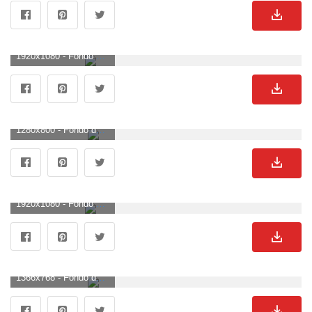
1920x1080 - Fondo de pantalla de 1920x1080. Wallpaper para escritorio HD 1080p de truenos.
1280x800 - Fondo de pantalla de 1280x800. Fondo para computadora de truenos.
1920x1080 - Fondo de pantalla de 1920x1080. Wallpaper HD 1080p de truenos.
1366x768 - Fondo de pantalla de 1366x768. Fondo de pantalla de truenos.