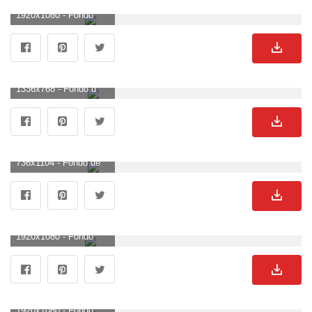
1920x1080 - Fondo de pantalla de 1920x1080. Fondo para computadora HD 1080p de truenos.
1336x768 - Fondo de pantalla de 1336x768. Fondo para computadora de truenos.
736x1104 - Fondo de pantalla de 736x1104. Wallpaper de truenos.
1920x1080 - Fondo de pantalla de 1920x1080. Fondo de pantalla HD 1080p de truenos.
1920x1080 - Fondo de pantalla de 1920x1080. Wallpaper para escritorio HD 1080p de truenos.