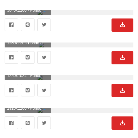
3840x2160 - Fondo de pantalla de 3840x2160. Fondo de pantalla 4K Ultra HD de truenos.
1280x720 - Fondo de pantalla de 1280x720. Wallpaper HD 720p de truenos.
1280x1024 - Fondo de pantalla de 1280x1024. Fondo para computadora de truenos.
1920x1200 - Fondo de pantalla de 1920x1200. Imágen de truenos.