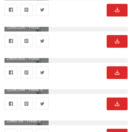
1285x1280 - Fondo de pantalla de 1285x1280. Wallpaper para escritorio de truenos.
2560x1600 - Fondo de pantalla de 2560x1600. Fondo de pantalla de truenos.
1125x1394 - Fondo de pantalla de 1125x1394. Imágen de truenos.
1366x768 - Fondo de pantalla de 1366x768. Fondo para computadora de truenos.