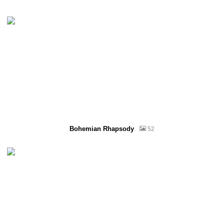
Bohemian Rhapsody
52