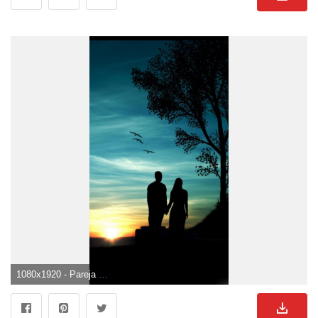
1080x1920 - Pareja Fondos de pantalla 1080x1920, # 2XC76UR | WallpapersExpert.com. Wallpaper para celular de parejas.