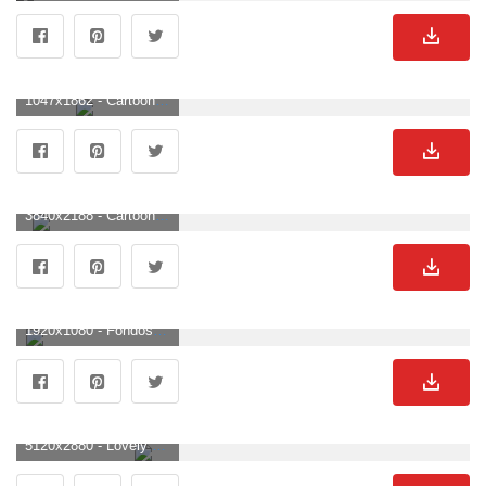
1047x1862 - Cartoon Couple Wallpaper - (58+) Fondos de grupo. Fondo de pantalla de parejas.
3840x2188 - Cartoon Love Couple Wallpapers Group con más de 54 artículos. Wallpaper de parejas.
1920x1080 - Fondos de anime románticos - Fondos de anime románticos gratis. Fondo para computadora HD 1080p de parejas.
5120x2880 - Lovely Couple fondo de pantalla. Imágen de parejas.