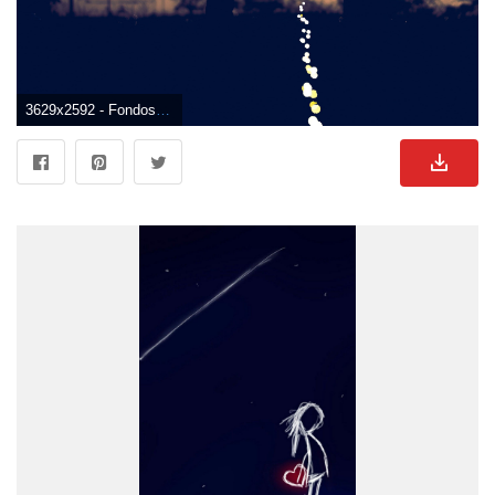
3629x2592 - Fondos de pantalla: pareja, amor, siluetas, felicidad 3629x2592. Imágen de parejas.