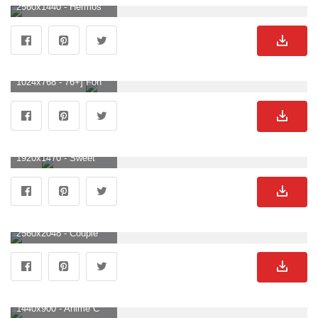
2560x1440 - Hermosa pareja fondos de pantalla fotos uno HD fondos de pantalla fotos 2560x1440. Imágen 2K de parejas.
1024x768 - 76+] Fondos de Parejas de amor. Wallpaper para escritorio de parejas.
1920x1470 - Sweet Couple Anime Wallpaper (más de 77 imágenes). Imágen de parejas.
2560x2048 - Couple in Love ❤ Fondos de escritorio 4K HD para 4K Ultra HD TV • Wide. Fondo de pantalla de parejas.
1440x900 - Anime Couple Image - descargar mejor HD - digitalimagemakerworld.com. Fondo para computadora de parejas.