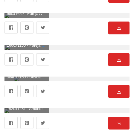
950x1689 - Pareja Amor Corazón Puesta de sol Fotografía | fondo de pantalla | Amor de pareja. Fondo para móvil de parejas.
1600x1230 - Pareja Fondos de pantalla HD Fondos de descarga gratuita - Baltana. Imágen de parejas.
3840x2160 - Descargar 3d Love Couple Cartoon Wallpapers. Fondos 3d. Fondo de pantalla 4K Ultra HD de parejas.
1920x1281 - Amantes tomados de la mano Imágenes HD Descargar fondos de pantalla gratis. Wallpaper para escritorio de parejas.