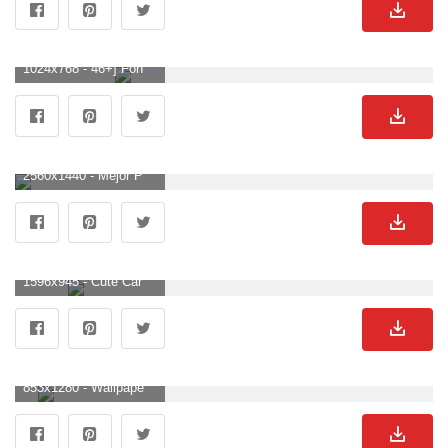
1024x768 - 46+] Fondos de pantalla HD Pareja. Fondo de pantalla de parejas.
2560x1440 - Mejor Pareja Wallpaper Hd. Mejor 75 + increíble hermosa linda romántica. Fondo para computadora 2K de parejas.
1596x945 - Cute Cartoon Couple Wallpaper | Fondos de Sinaga. Wallpaper de parejas.
853x1280 - Wallpaper Couple (23 Fondos de pantalla) - Fondos adorables. Imágen de parejas.