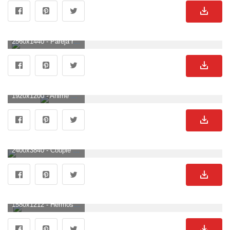
2560x1440 - Pareja romántica Minimal Wallpapers | HD Wallpapers | ID # 23420. Wallpaper para escritorio 2K de parejas.
1920x1200 - Anime Couple Wallpaper (más de 74 imágenes). Fondo de pantalla de parejas.
2400x3840 - Couple Wallpaper Cute - Los mejores fondos de pantalla de pareja para Android - APK. Imágen de parejas.
1580x1212 - Hermosa pareja amor fondos de pantalla imágenes HD fotos 2018. Fondo para computadora de parejas.