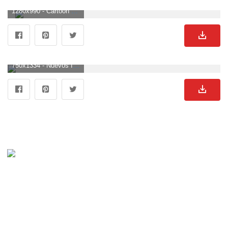
1280x990 - Cartoon Love Couple Wallpapers Group con más de 54 artículos. Fondo de pantalla de parejas.
750x1334 - Nuevos fondos de pantalla animados Pareja HD para móvil | HD Wallpaper. Imágen de parejas.