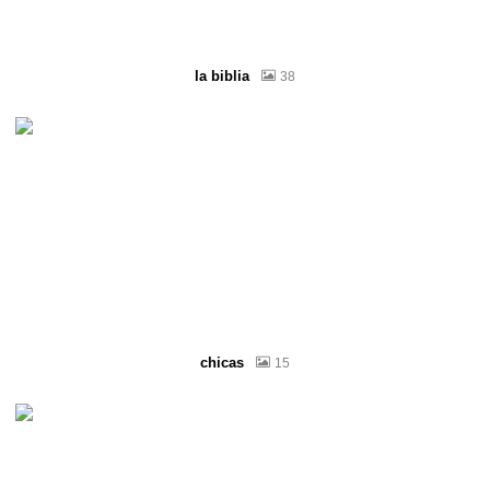
la biblia
38
chicas
15