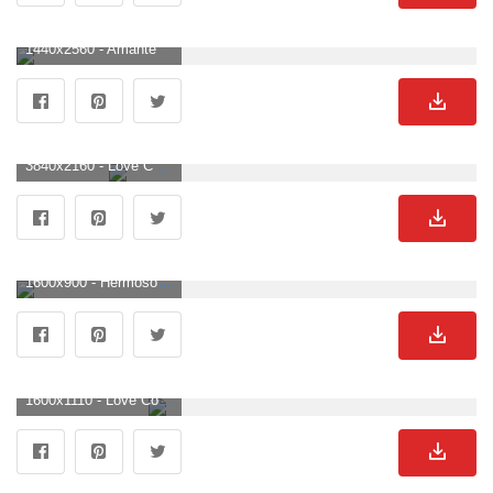
1440x2560 - Amantes del papel pintado, Sueño, Pareja, Estrellas, Luna, Amor, # 210. Imágen de parejas.
3840x2160 - Love Couple Wallpapers (64+ imágenes). Fondo de pantalla 4K Ultra HD de parejas.
1600x900 - Hermoso fondo de pantalla: fondos de pantalla de parejas de amor, fondos de pantalla de parejas de amor. Fondo para computadora de parejas.
1600x1110 - Love Couple HD Wallpapers. Fondo de pantalla de parejas.