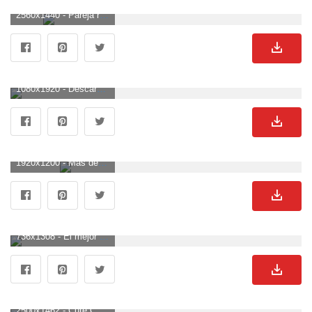
2560x1440 - Pareja romántica fondos de pantalla, fotos, imágenes. Fondo para computadora 2K de parejas.
1080x1920 - Descargar Romantic Couple Playing Guitar Sunset Half Moon gratis Pure. Imágen de parejas.
1920x1200 - Más de 75 fondos de pantalla de Love Anime. Fondo de pantalla de parejas.
736x1308 - El mejor fondo de pantalla de pareja Cute Wallpapers Drawing (# 842026) - HD. Fondo para móvil de parejas.
2500x1462 - Cute Couple Images - descargar HD mejor - digitalimagemakerworld.com. Wallpaper de parejas.