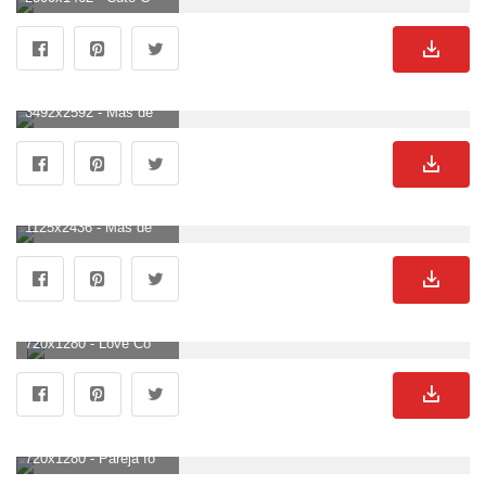
3492x2592 - Más de 15 fotos de Love Couples at Sunset, Couple Sunset Wallpapers. Imágen de parejas.
1125x2436 - Más de 30 nuevos fondos de pantalla / fondos de iPhone X Love para parejas en. Fondo para móvil de parejas.
720x1280 - Love Couple Wallpaper para Android Sofisticada Amor - Hd Mobile. Imágen de parejas.
720x1280 - Pareja fondo de pantalla | ☆ pareja fondo de pantalla del teléfono ☆ | Tumblr iphone. Fondo de pantalla de parejas.