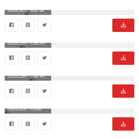
1080x1920 - Más de 80 fondos de pantalla de Anime Couple. Fondo para móvil de parejas.
1920x1080 - Cute Anime Couple Wallpaper (más de 70 imágenes). Wallpaper HD 1080p de parejas.
1353x1164 - Cute Romantic Couple Wallpaper | gkindle. Fondo de pantalla de parejas.
1600x1000 - Fondo de pantalla de pareja de dibujos animados de amor gratis, descargar imágenes prediseñadas gratuitas,. Fondo para computadora de parejas.