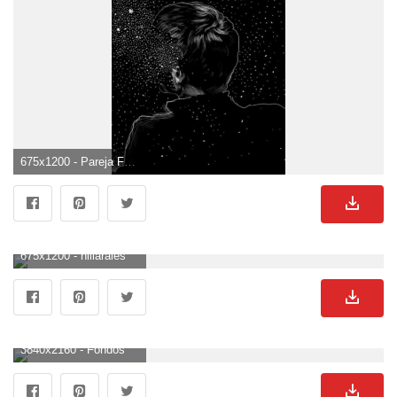
675x1200 - Pareja Fondos. Fondo para móvil de parejas.
675x1200 - hillarales | Durga maa | Fondo de pantalla de pareja, Fondo de pantalla de pareja linda. Fondo de pantalla de parejas.
3840x2160 - Fondos de dibujos animados de amor - Fondos de dibujos animados de amor gratis. Imágen 4K Ultra HD de parejas.