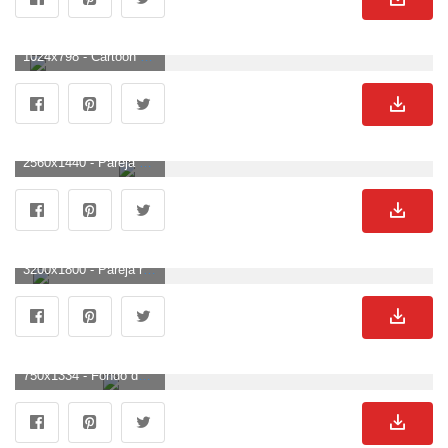
1024x798 - Cartoon Love Couple Wallpapers Group con más de 54 artículos. Imágen de parejas.
2560x1440 - Pareja besándose HD Wallpapers. Wallpaper 2K de parejas.
3200x1800 - Pareja romántica fondos de pantalla | Papeles pintados frescos. Fondo para computadora de parejas.
750x1334 - Fondo de pantalla de parejas 750x1334. Imágen de parejas.