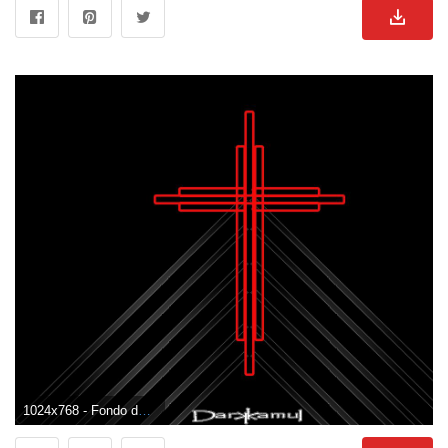
1024x768 - Fondo de pantalla de 1024x768. Wallpaper para escritorio de cruz.