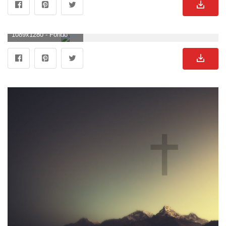
1089x1280 - Fondo de pantalla de 1089x1280. Imágen de cruz.