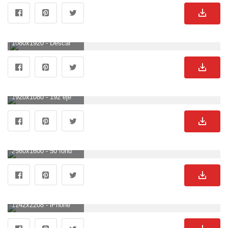
1080x1920 - Descarga gratuita de Simple Violet Gradient HTC Android Wallpaper. Fondo para móvil sencillos.
1920x1080 - 192 ejemplos de fondos de pantalla minimalistas para un fondo de escritorio simple. Fondo de pantalla HD 1080p sencillos.
2560x1600 - 50 fondos de pantalla QHD simples y con textura para sus teléfonos inteligentes - deTeched. Wallpaper sencillos.
1242x2208 - iPhonepapers.com | iPhone 8 fondo de pantalla | ni87-wood-tree-simple-nature. Fondo para móvil sencillos.