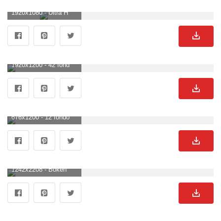
1920x1080 - Ultra HD Fondos simples # 7QBS6U5 - 4USkY. Fondo para computadora HD 1080p sencillos.
1920x1200 - 42 fondos de pantalla HD texturizados y simples para sus dispositivos móviles. Wallpaper sencillos.
676x1200 - 12 fondos de pantalla simples para hacer que tu iPhone 5 se vea fabuloso [Galería. Fondo de pantalla sencillos.
1242x2208 - Bokeh Blue Circle Abstract Simple Pattern fondo de pantalla de Android. Fondo para móvil sencillos.