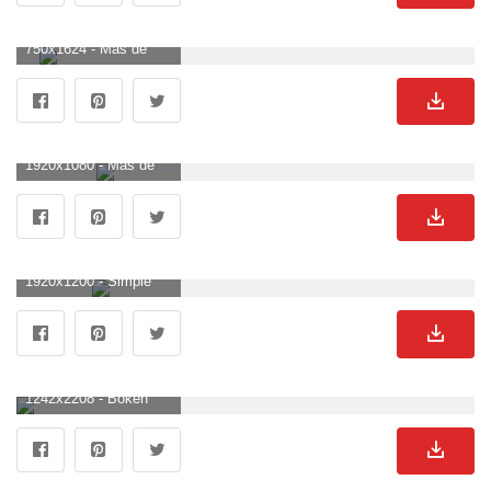
750x1624 - Más de 65 fondos de pantalla simples para iPhone - Descarga. Fondo de pantalla sencillos.
1920x1080 - Más de 84 fondos de escritorio minimalistas. Fondo para computadora HD 1080p sencillos.
1920x1200 - Simple Cute Wallpaper (más de 65 imágenes). Fondo de pantalla sencillos.
1242x2208 - Bokeh Dark Lights Night Art Simple fondo de pantalla de Android - Android HD. Wallpaper sencillos.