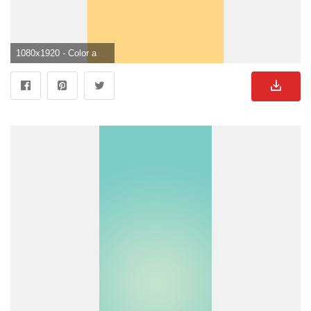
1080x1920 - Color amarillo suave y gráfico simple ✯ pin | taylornoblee. Fondo para móvil sencillos.