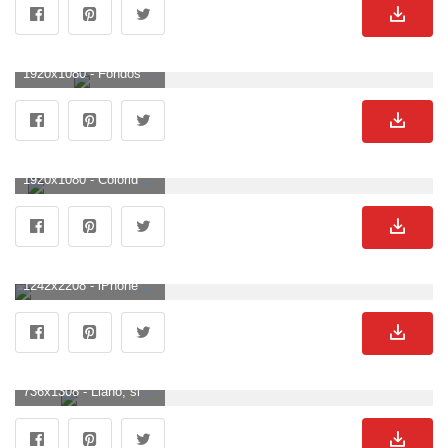
1920x1080 - Fondos de fondos simples | 1920x1080 | # 47273. Fondo para computadora HD 1080p sencillos.
1920x1080 - Colorido globo aerostático Fondo de escritorio minimalista simple. Wallpaper HD 1080p sencillos.
1242x2208 - iPhonepapers.com | iPhone 8 fondo de pantalla | al03-apple-down-newton. Fondo de pantalla sencillos.
736x1308 - Llano, simple, estético af | Fondos iPhone - DIY Craft. Fondo para móvil sencillos.