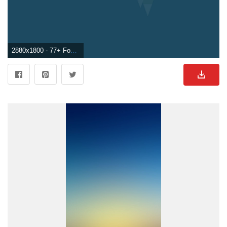
2880x1800 - 77+ Fondos de pantalla simples y geniales. Fondo para computadora sencillos.