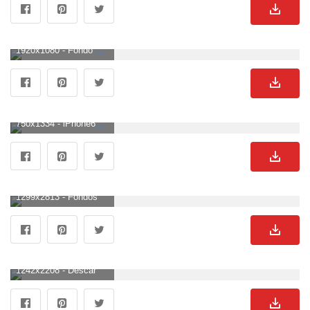
1920x1080 - Fondo de pantalla HD simple | 1920x1080 | ID: 48885 - WallpaperVortex.com. Fondo de pantalla HD 1080p sencillos.
750x1334 - iPhone6papers.com | iPhone 6 fondo de pantalla | vy14-simple-dark-pattern. Imágen sencillos.
1299x2813 - Fondos de pantalla minimalistas simples: los mejores fondos de teléfono sin distracciones. Fondo para móvil sencillos.
1242x2208 - Descargar Cute Simple Wallpapers (40+) - Fondo de pantalla gratuito para tu pantalla.. Imágen sencillos.