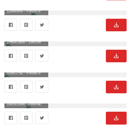
1280x800 - Fondo de pantalla sencillos 1280x800. Imágen sencillos.
2560x1600 - 2993366 azul minimalismo simple fondo de pantalla y fondo | Otros. Fondo para computadora sencillos.
828x1792 - Fondo de pantalla de iPhone XR Drops Naranja oscuro Watter Minimal Simple Hazy. Imágen sencillos.
1920x1080 - Abstract Simple Wallpaper - HD Wallpapers. Fondo de pantalla HD 1080p sencillos.