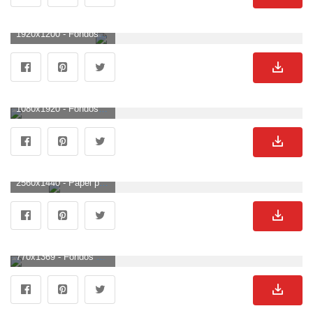
1920x1200 - Fondos de pantalla simples. Wallpaper sencillos.
1080x1920 - Fondos de pantalla abstractos simples | Fondos de pantalla | Fondos de pantalla hd para iphone. Fondo para móvil sencillos.
2560x1440 - Papel pintado simple 22 - 2560 X 1440 | stmed.net. Fondo de pantalla 2K sencillos.
770x1369 - Fondos de pantalla minimalistas simples: los mejores fondos de teléfono. Imágen sencillos.