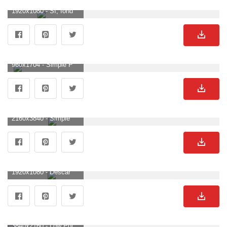
1920x1080 - Sí, fondos de pantalla simples! - Álbum en Imgur. Fondo para computadora HD 1080p sencillos.
960x1704 - Simple Phone Wallpapers - Top gratis fondos simples de teléfono. Imágen sencillos.
2160x3840 - Simple Phone Wallpapers (77+ imágenes). Fondo de pantalla sencillos.
1920x1080 - Descarga gratuita de Simple Backgrounds. Fondo para computadora HD 1080p sencillos.
3840x2160 - Low Poly Simple Mountain Landscape ❤ 4K HD Desktop Wallpaper para. Wallpaper 4K Ultra HD sencillos.