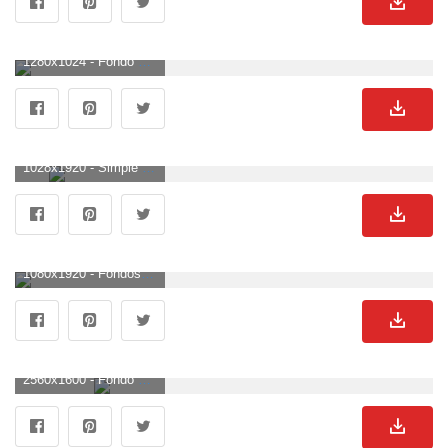
1280x1024 - Fondo de pantalla simple | 1280x1024 | ID: 12661 - WallpaperVortex.com. Imágen sencillos.
1028x1920 - Simple Iphone Wallpaper (41+), Descargar HD Wallpapers. Fondo de pantalla sencillos.
1080x1920 - Fondos de pantalla simples - Mejores fondos simples gratis - WallpaperAccess. Fondo para móvil sencillos.
2560x1600 - Fondo de pantalla simple gratis # 6794219. Wallpaper sencillos.