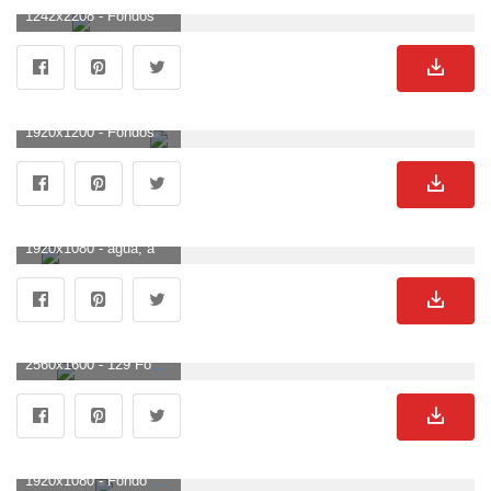
1242x2208 - Fondos de pantalla de la semana: geometría simple. Wallpaper para celular sencillos.
1920x1200 - Fondos de pantalla simples. Fondo de pantalla sencillos.
1920x1080 - agua, abstracto, guerra, minimalista, aviones, sólidos, globos. Imágen HD 1080p sencillos.
2560x1600 - 129 Fondos de pantalla HD simples | Imágenes de fondo. Fondo para computadora sencillos.
1920x1080 - Fondo de pantalla simple: fondos de pantalla. Imágen HD 1080p sencillos.