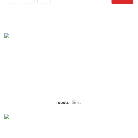
robots
65