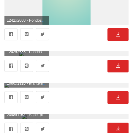
1242x2688 - Fondos de pantalla degradados simples para iPhone. Fondo de pantalla sencillos.
1242x2688 - Fondos de pantalla degradados simples para iPhone. Imágen sencillos.
1080x1920 - Mantenlo simple. El | Fondos de pantalla | Fondo de pantalla de iPhone simple, Simple. Wallpaper para celular sencillos.
2048x1152 - Papel pintado simple 4 - 2048 X 1152 | stmed.net. Imágen sencillos.