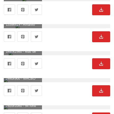
1339x819 - Amarillo Simple Wallpaper Desktop | Look Wallpapers. Wallpaper sencillos.
1440x2560 - Más de 50 fondos de pantalla móviles minimalistas - Descarga. Fondo para móvil sencillos.
1440x900 - MACBOOK PRO ❤ Fondo de escritorio 4K HD para TV 4K Ultra HD • Tableta. Fondo de pantalla sencillos.
1920x1080 - 54 fondos de pantalla simples gratis para los amantes de la simplicidad. Imágen HD 1080p sencillos.