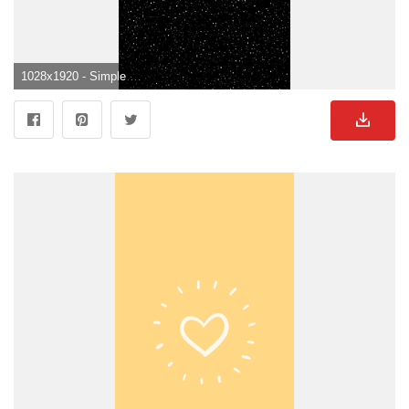
1028x1920 - Simple Phone Wallpapers - Top gratis fondos simples de teléfono. Fondo de pantalla sencillos.