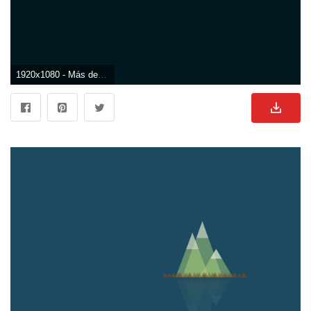
1920x1080 - Más de 74 fondos de escritorio simples. Imágen HD 1080p sencillos.