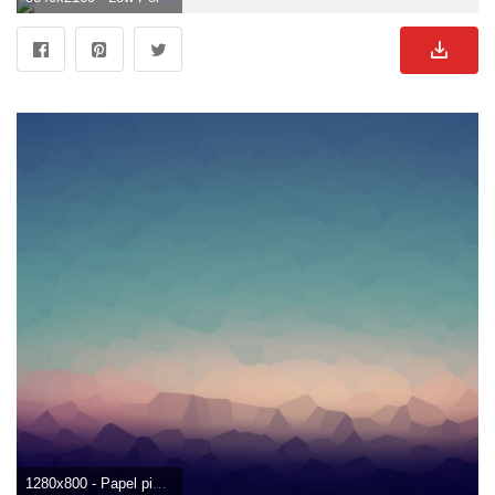
1280x800 - Papel pintado simple # 6894652. Imágen sencillos.