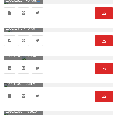
1080x1620 - Fondos de pantalla simples y limpios | 12 mejores fondos de pantalla gratis, limpio, fondo. Fondo de pantalla sencillos.
2560x1440 - Fondo de pantalla simple Fondos de escritorio Ginva 2560x1440. Imágen 2K sencillos.
1080x1920 - Más de 65 fondos de pantalla azules simples. Wallpaper para celular sencillos.
1920x1080 - Just A Simple Wallpaper Fondo de pantalla HD »FullHDWpp - Full HD. Imágen HD 1080p sencillos.
1920x1080 - 4538101 #circle, #simple, #minimalism wallpaper | Fondos de pantalla generales. Fondo de pantalla HD 1080p sencillos.