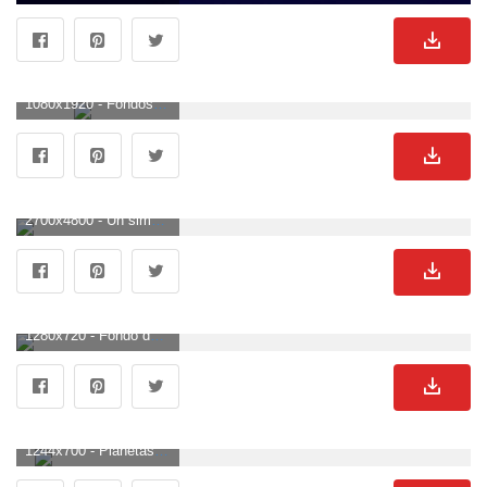
1080x1920 - Fondos simples iPhone 7plus HD - Álbum en Imgur. Fondo para móvil sencillos.
2700x4800 - Un simple fondo de pantalla del teléfono que hice. ¡Disfrutar! : Guerra de las Galaxias. Imágen sencillos.
1280x720 - Fondo de pantalla simple HD - Fondo de escritorio simple HD (# 120953) - HD. Fondo de pantalla HD 720p sencillos.
1244x700 - Planetas minimalistas razas divertidas fondo de pantalla simple. Wallpaper para escritorio sencillos.