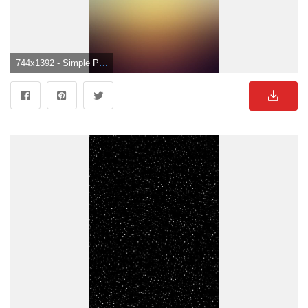
744x1392 - Simple Phone Wallpapers - Top gratis fondos simples de teléfono. Wallpaper sencillos.