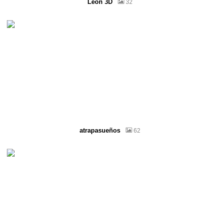
León 3D
32
atrapasueños
62