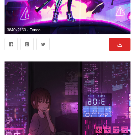
3840x2160 - Fondo de pantalla de 3840x2160. Imágen 4K Ultra HD de Anime neon.