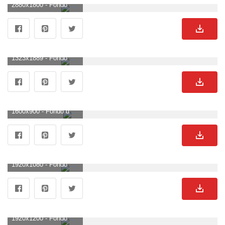
2880x1800 - Fondo de pantalla de 2880x1800. Wallpaper para escritorio de Anime neon.
1323x1889 - Fondo de pantalla de 1323x1889. Imágen de Anime neon.
1600x900 - Fondo de pantalla de 1600x900. Imágen de Anime neon.
1920x1080 - Fondo de pantalla de 1920x1080. Imágen HD 1080p de Anime neon.
1920x1200 - Fondo de pantalla de 1920x1200. Fondo para computadora de Anime neon.