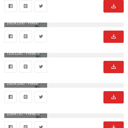
1920x1200 - Fondo de pantalla de 1920x1200. Wallpaper de Anime neon.
720x1280 - Fondo de pantalla de 720x1280. Imágen de Anime neon.
1920x1080 - Fondo de pantalla de 1920x1080. Wallpaper para escritorio HD 1080p de Anime neon.
1280x720 - Fondo de pantalla de 1280x720. Imágen HD 720p de Anime neon.