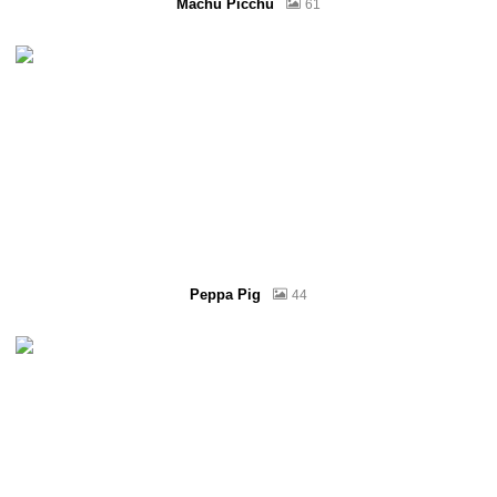
Machu Picchu
61
Peppa Pig
44