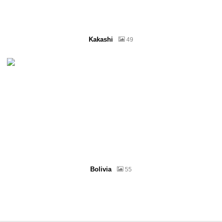
Kakashi
49
Bolivia
55