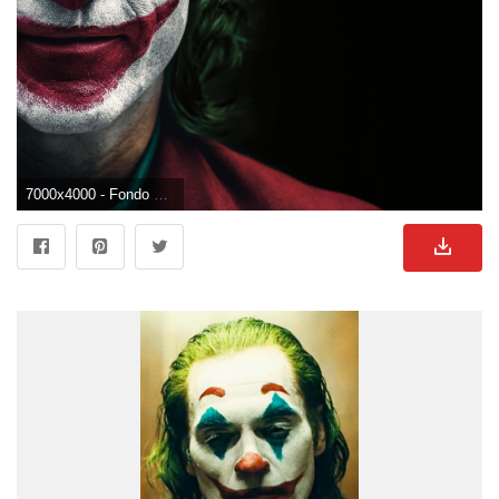
7000x4000 - Fondo de pantalla de 7000x4000. Fondo para computadora de Joker 2019.