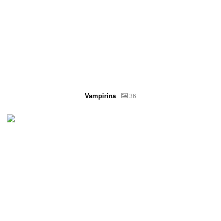
Vampirina
36