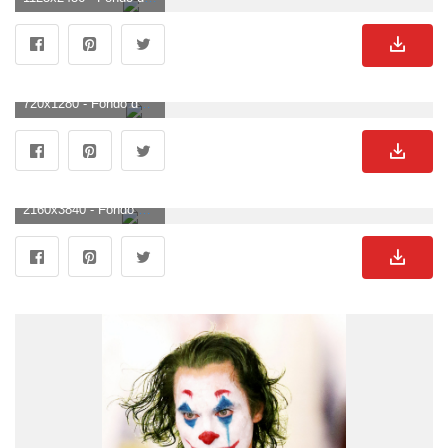
720x1280 - Fondo de pantalla de 720x1280. Imágen de Joker 2019.
2160x3840 - Fondo de pantalla de 2160x3840. Imágen de Joker 2019.