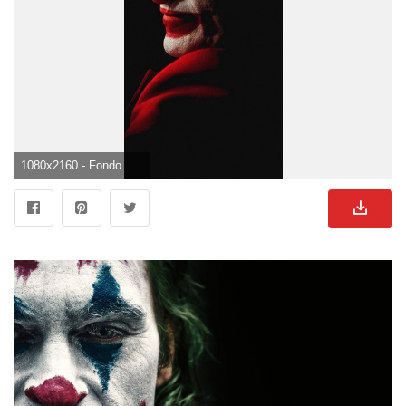
1080x2160 - Fondo de pantalla de 1080x2160. Imágen de Joker 2019.