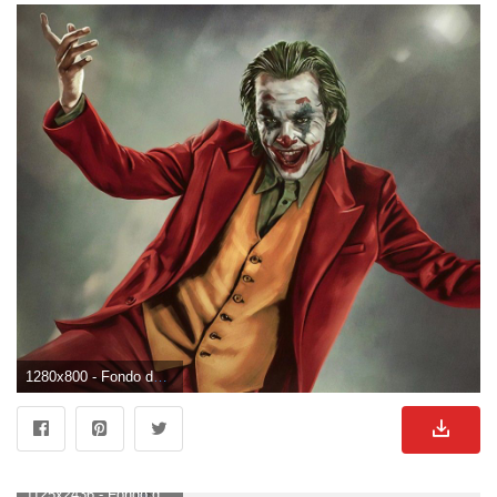
1280x800 - Fondo de pantalla de 1280x800. Imágen de Joker 2019.
1125x2436 - Fondo de pantalla de 1125x2436. Fondo para móvil de Joker 2019.