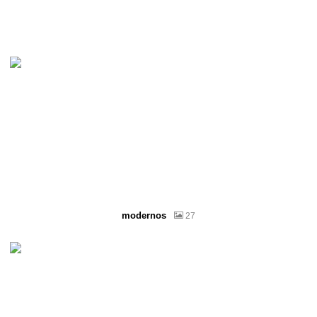
modernos
27