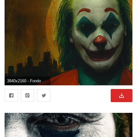
3840x2160 - Fondo de pantalla de 3840x2160. Wallpaper para escritorio 4K Ultra HD de Joker 2019.