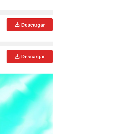
Descargar
Descargar