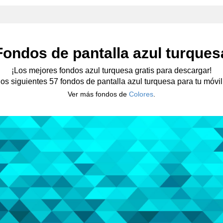
Fondos de pantalla azul turques
¡Los mejores fondos azul turquesa gratis para descargar!
los siguientes 57 fondos de pantalla azul turquesa para tu móvil 
Ver más fondos de
Colores
.