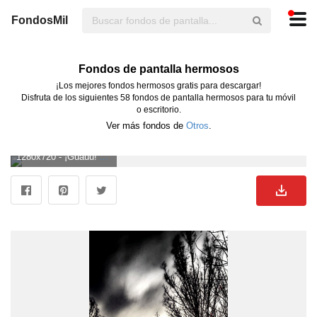
FondosMil
Fondos de pantalla hermosos
¡Los mejores fondos hermosos gratis para descargar!
Disfruta de los siguientes 58 fondos de pantalla hermosos para tu móvil
o escritorio.
Ver más fondos de
Otros
.
1280x720 - ¡Guauu! Amazing Nature Desktop Wallpapers, Beautiful Nature Wallpapers, Beautiful Wallpaper. Fondo para computadora HD 720p hermosos.