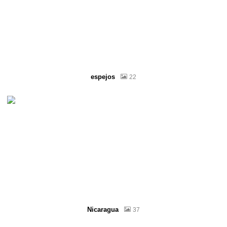
espejos
22
Nicaragua
37