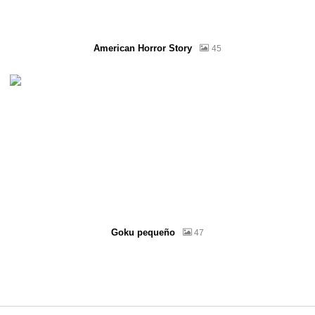
American Horror Story
45
Goku pequeño
47