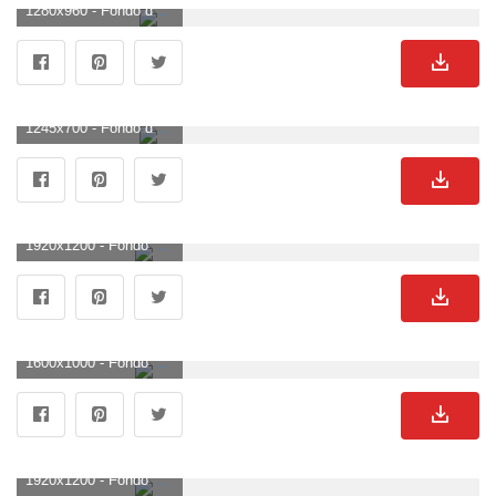
1280x960 - Fondo de pantalla de 1280x960. Wallpaper para escritorio de enamorados.
1245x700 - Fondo de pantalla de 1245x700. Fondo de pantalla de enamorados.
1920x1200 - Fondo de pantalla de 1920x1200. Fondo de pantalla de enamorados.
1600x1000 - Fondo de pantalla de 1600x1000. Fondo para computadora de enamorados.
1920x1200 - Fondo de pantalla de 1920x1200. Fondo de pantalla de enamorados.