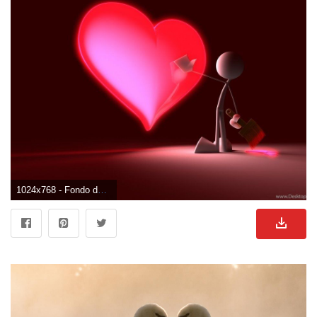
1024x768 - Fondo de pantalla de 1024x768. Imágen de enamorados.