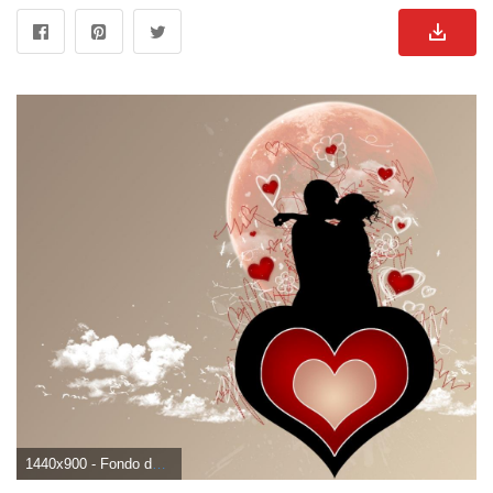
1440x900 - Fondo de pantalla de 1440x900. Imágen de enamorados.