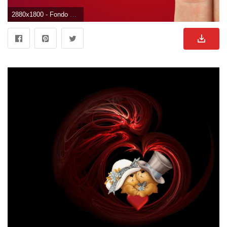
2880x1800 - Fondo de pantalla de 2880x1800. Wallpaper de enamorados.