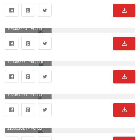
1080x2220 - Fondo de pantalla de 1080x2220. Imágen de enamorados.
1200x900 - Fondo de pantalla de 1200x900. Wallpaper para escritorio de enamorados.
1920x1200 - Fondo de pantalla de 1920x1200. Fondo de pantalla de enamorados.
1280x1024 - Fondo de pantalla de 1280x1024. Wallpaper de enamorados.