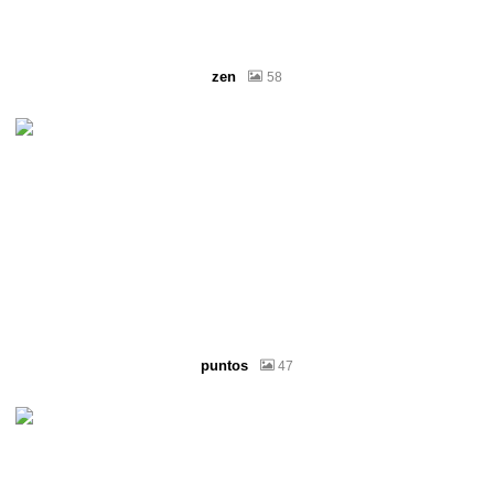
zen
58
puntos
47