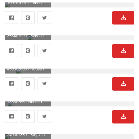
1001x1001 - Fondo de pantalla de cielo azul y nubes blancas / Fondo de pantalla de Sweet Kids Room / Niños. Wallpaper de nubes.
3554x1999 - Más de 65 fondos de pantalla de Clouds Hd. Imágen de nubes.
4500x3000 - Nubes fondos de pantalla archivos | Hubs de papel tapiz. Fondo para computadora de nubes.
1366x768 - Nubes Fondos de pantalla 4K (1366x768) | WallpapersExpert.com. Imágen de nubes.
2400x1350 - Sky Clouds ❤ Fondo de escritorio 4K HD para TV 4K Ultra HD • Doble. Fondo de pantalla de nubes.