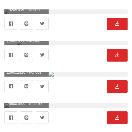
1920x1080 - Nubes de colores fondos de pantalla - Naturaleza fondos de pantalla - # 28702. Fondo para computadora HD 1080p de nubes.
2560x1600 - Nubes Fondos de pantalla 1080p # LOGMEI7 - 4USkY. Imágen de nubes.
2560x1920 - Fondos de nubes. Fondo de pantalla de nubes.
2880x1800 - Blue Sky Clouds Wallpapers - Los mejores fondos de Blue Sky Clouds gratis. Fondo para computadora de nubes.