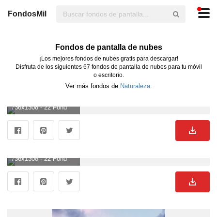
FondosMil
Fondos de pantalla de nubes
¡Los mejores fondos de nubes gratis para descargar!
Disfruta de los siguientes 67 fondos de pantalla de nubes para tu móvil
o escritorio.
Ver más fondos de
Naturaleza
.
736x1308 - 22 Fondos de pantalla de iPhone para personas que viven en la nube 9 | Preppy Wallpapers. Wallpaper de nubes.
736x1308 - 22 Fondos de pantalla de iPhone para personas que viven en la nube 9 | fondos de pantalla. Fondo para móvil de nubes.