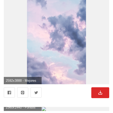
2592x3888 - Mejores 100+ Fotos en colores pastel | Descargar imágenes gratis | valores. Imágen de nubes.
2560x1440 - Fondos de nubes. Fondo de pantalla 2K de nubes.