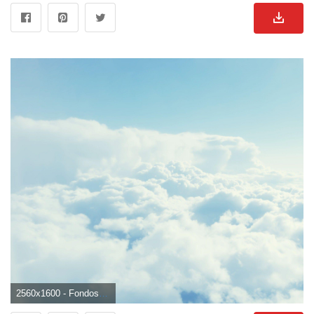
2560x1600 - Fondos de nubes. Fondo para computadora de nubes.