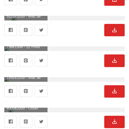
5120x3200 - Más de 35 fondos de pantalla de nubes coloridas - Descarga. Imágen de nubes.
736x1308 - 22 Fondos de pantalla de iPhone para personas que viven en la nube 9 | Habitación. Fondo para móvil de nubes.
1242x2208 - Más de 40 fondos de pantalla de Sunset Clouds para iPhone - Descarga. Fondo de pantalla de nubes.
4000x2000 - Cloud Wallpaper 4k (# 141705) - Descargar fondo de pantalla HD. Wallpaper de nubes.