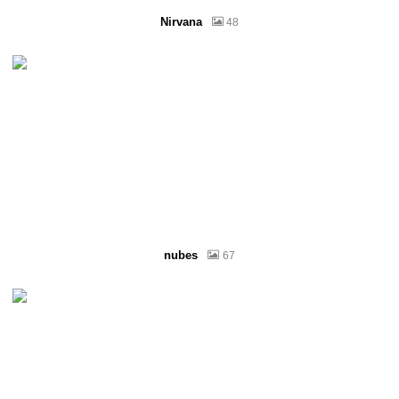
Nirvana
48
nubes
67