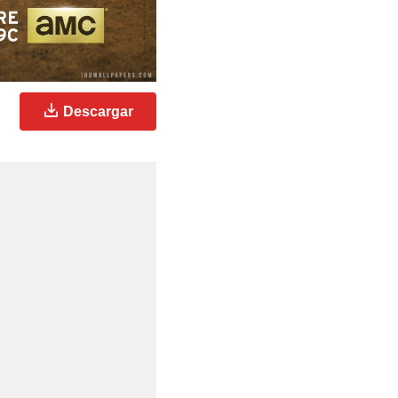
Descargar