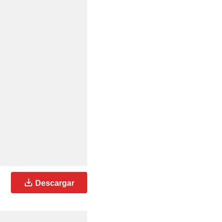
Descargar