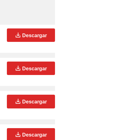
Descargar
Descargar
Descargar
Descargar