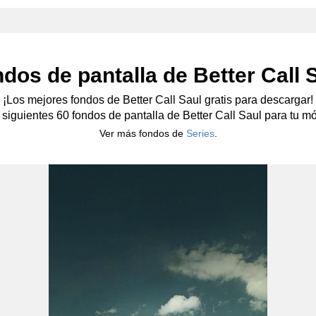
dos de pantalla de Better Call 
¡Los mejores fondos de Better Call Saul gratis para descargar!
 siguientes 60 fondos de pantalla de Better Call Saul para tu móv
Ver más fondos de
Series
.