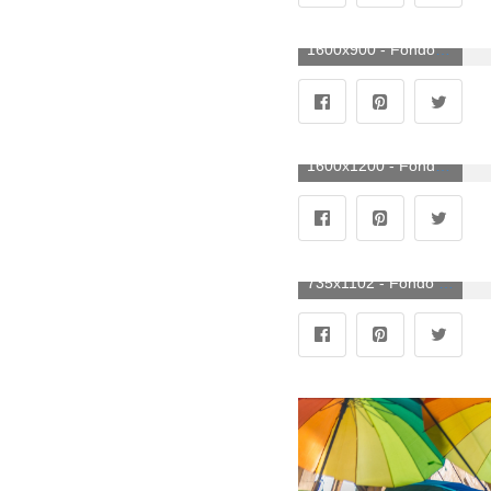
1600x900 - Fondo de pantalla de 1600x900. Fondo para computadora de sombrillas de colores.
1600x1200 - Fondo de pantalla de 1600x1200. Imágen de sombrillas de colores.
735x1102 - Fondo de pantalla de 735x1102. Fondo para móvil de sombrillas de colores.