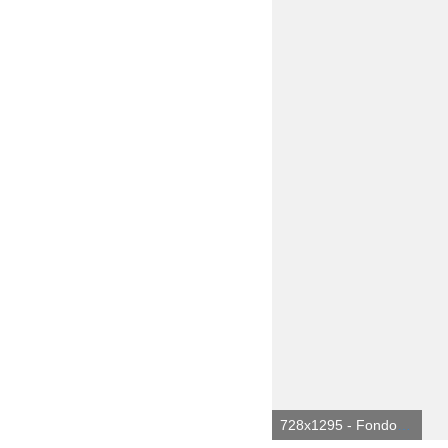
728x1295 - Fondo de pantalla de 728x1295. Imágen de sombrillas de colores.