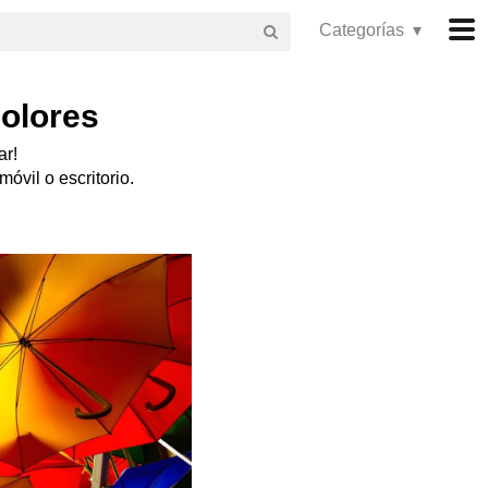
Categorías ▾
colores
ar!
óvil o escritorio.