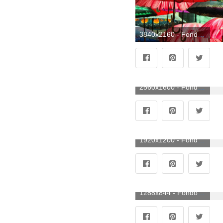
3840x2160 - Fondo de pantalla de 3840x2160. Fondo para computadora 4K Ultra HD de sombrillas de colores.
2560x1600 - Fondo de pantalla de 2560x1600. Wallpaper de sombrillas de colores.
1920x1200 - Fondo de pantalla de 1920x1200. Imágen de sombrillas de colores.
1288x844 - Fondo de pantalla de 1288x844. Fondo de pantalla de sombrillas de colores.