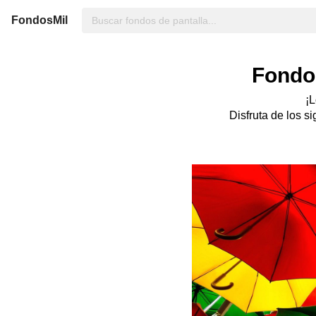
FondosMil
Fondos
¡L
Disfruta de los s