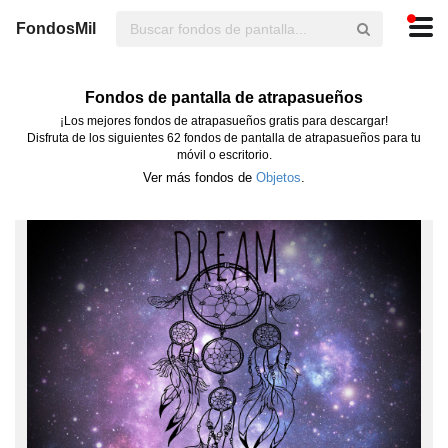
FondosMil
Fondos de pantalla de atrapasueños
¡Los mejores fondos de atrapasueños gratis para descargar!
Disfruta de los siguientes 62 fondos de pantalla de atrapasueños para tu
móvil o escritorio.
Ver más fondos de
Objetos
.