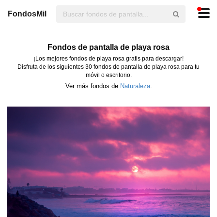
FondosMil
Fondos de pantalla de playa rosa
¡Los mejores fondos de playa rosa gratis para descargar!
Disfruta de los siguientes 30 fondos de pantalla de playa rosa para tu
móvil o escritorio.
Ver más fondos de
Naturaleza
.