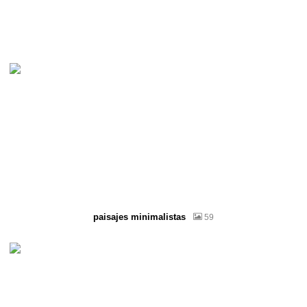
paisajes minimalistas
59