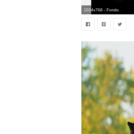
1024x768 - Fondo de Pantalla Ojos De Pantera | Fondo PC Wallpapers Gratis. Fondo de pantalla de panteras negras.