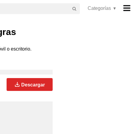
Categorías ▾
gras
il o escritorio.
Descargar