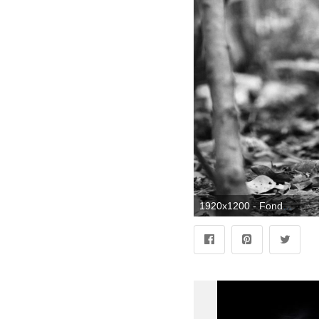
1920x1200 - Fondos de pantalla de Panteras, Fondos de pantalla gratis. Fondo para computadora de panteras negras.