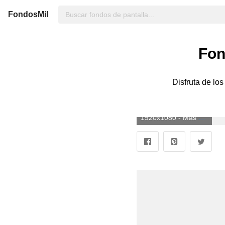
FondosMil
Fon
Disfruta de los
1920x1080 - Más de 71 fondos de pantalla de Panther. Imágen HD 1080p de panteras negras.