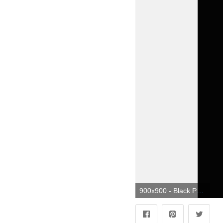
900x900 - Black Panther HD Wallpapers Collection: Descarga gratuita de artículos en. Wallpaper de panteras negras.