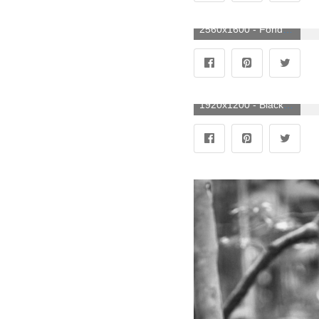
2560x1600 - Fondo de pantalla de Black Panther | 2560x1600 | # 45763. Fondo de pantalla de panteras negras.
1920x1200 - Black Panther Wallpapers Desktop 1920x1200 - 4USkY. Fondo de pantalla de panteras negras.