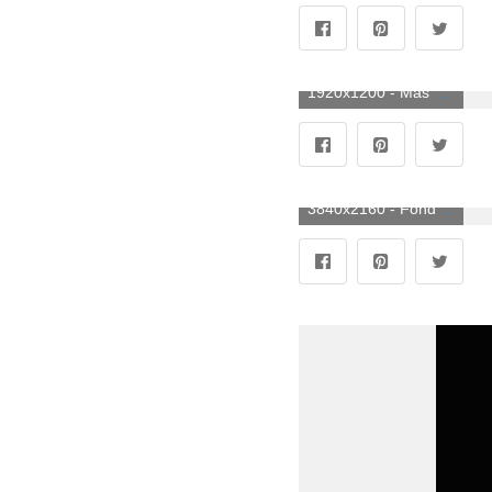
1920x1200 - Más de 60 fondos de pantalla HD Panther - Descarga. Fondo de pantalla de panteras negras.
3840x2160 - Fondo de pantalla de Black Panther, 4K, Animales, # 15337. Imágen 4K Ultra HD de panteras negras.