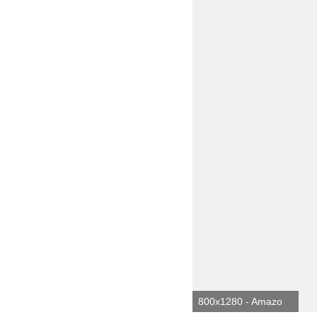
800x1280 - Amazon.com: Black Panther Live Wallpaper: Appstore para Android. Wallpaper de panteras negras.