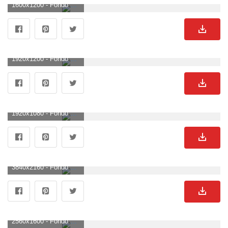
1600x1200 - Fondo de pantalla de 1600x1200. Fondo para computadora de Bugatti.
1920x1200 - Fondo de pantalla de 1920x1200. Wallpaper de Bugatti.
1920x1080 - Fondo de pantalla de 1920x1080. Fondo para computadora HD 1080p de Bugatti.
3840x2160 - Fondo de pantalla de 3840x2160. Imágen 4K Ultra HD de Bugatti.
2560x1600 - Fondo de pantalla de 2560x1600. Fondo de pantalla de Bugatti.