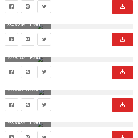
3840x2160 - Fondo de pantalla de 3840x2160. Fondo para computadora 4K Ultra HD de Bugatti.
1000x1000 - Fondo de pantalla de 1000x1000. Fondo de pantalla de Bugatti.
1600x900 - Fondo de pantalla de 1600x900. Imágen de Bugatti.
7680x4320 - Fondo de pantalla de 7680x4320. Wallpaper para escritorio 8K de Bugatti.