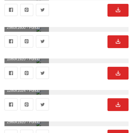
2560x1600 - Fondo de pantalla de 2560x1600. Wallpaper para escritorio de Bugatti.
1080x1920 - Fondo de pantalla de 1080x1920. Fondo de pantalla de Bugatti.
1280x1024 - Fondo de pantalla de 1280x1024. Imágen de Bugatti.
2560x1920 - Fondo de pantalla de 2560x1920. Fondo para computadora de Bugatti.