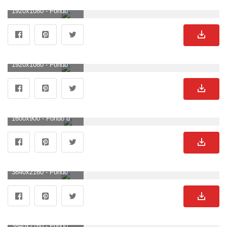
1920x1080 - Fondo de pantalla de 1920x1080. Imágen HD 1080p de Bugatti.
1920x1080 - Fondo de pantalla de 1920x1080. Imágen HD 1080p de Bugatti.
1600x900 - Fondo de pantalla de 1600x900. Fondo de pantalla de Bugatti.
3840x2160 - Fondo de pantalla de 3840x2160. Wallpaper para escritorio 4K Ultra HD de Bugatti.
3840x2160 - Fondo de pantalla de 3840x2160. Imágen 4K Ultra HD de Bugatti.