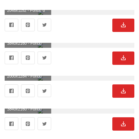
2048x1152 - Fondo de pantalla de 2048x1152. Wallpaper de Bugatti.
3840x2160 - Fondo de pantalla de 3840x2160. Fondo para computadora 4K Ultra HD de Bugatti.
2000x1284 - Fondo de pantalla de 2000x1284. Imágen de Bugatti.
3840x2160 - Fondo de pantalla de 3840x2160. Fondo de pantalla 4K Ultra HD de Bugatti.