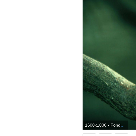
1600x1000 - Fondo de pantalla de 1600x1000. Wallpaper de pájaros.