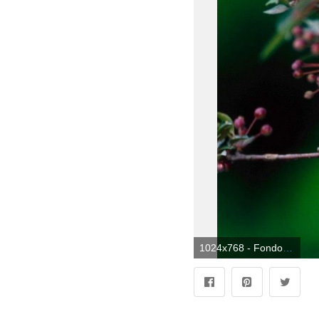
1024x768 - Fondo de pantalla de 1024x768. Imágen de pájaros.