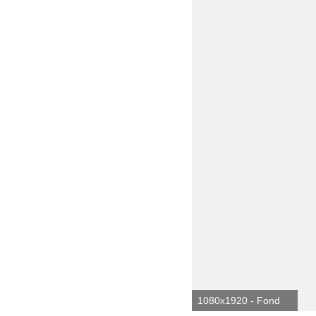
1080x1920 - Fondo de pantalla de Converse 1080x1920. Fondo para móvil de Converse.