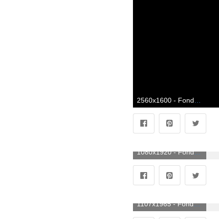
2560x1600 - Fondo de pantalla de Converse 2560x1600. Imágen de Converse.
1080x1920 - Fondo de pantalla de Converse 1080x1920. Fondo para móvil de Converse.
1107x1965 - Fondo de pantalla de Converse 1107x1965. Imágen de Converse.