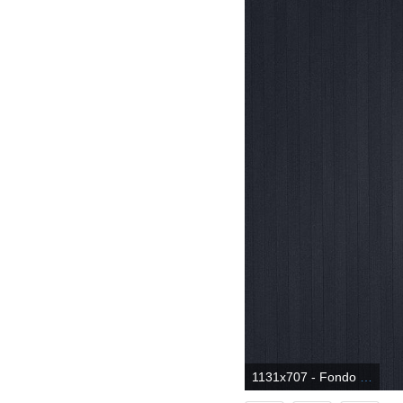
1131x707 - Fondo de pantalla de Converse 1131x707. Wallpaper para escritorio de Converse.