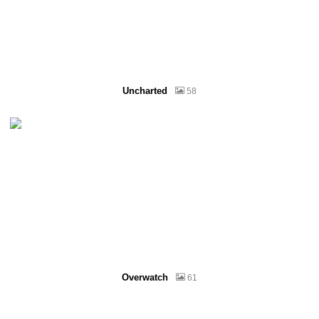
Uncharted
58
Overwatch
61