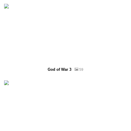
God of War 3
59