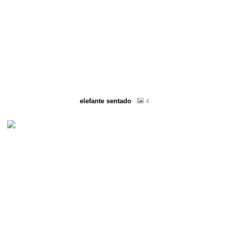
elefante sentado
4