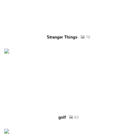
Stranger Things
70
golf
63