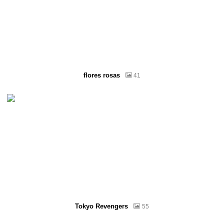
flores rosas
41
Tokyo Revengers
55