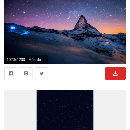
1920x1200 - Más de 66 fondos de pantalla de Mountain Night. Fondo para computadora de noche.