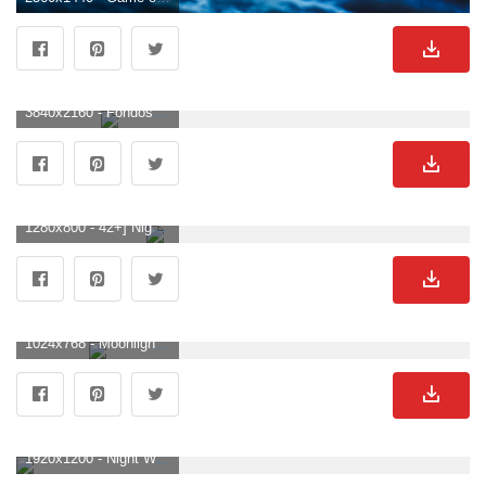
3840x2160 - Fondos Naturaleza Noche - Fondos Cueva. Fondo de pantalla 4K Ultra HD de noche.
1280x800 - 42+] Night Ocean Wallpaper. Wallpaper de noche.
1024x768 - Moonlight Night Wallpapers - Cueva Wallpaper. Fondo para computadora de noche.
1920x1200 - Night Wallpaper, descarga la imagen de una hermosa noche de pantalla panorámica. Imágen de noche.