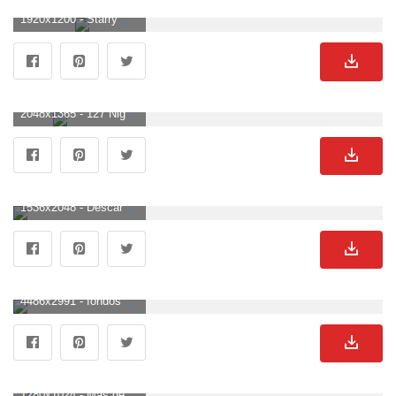
1920x1200 - Starry Night Wallpaper (más de 70 imágenes). Fondo de pantalla de noche.
2048x1365 - 127 Night Fondos de pantalla HD | Imágenes de fondo. Fondo para computadora de noche.
1536x2048 - Descargar 1536x2048 Anime Landscape, Moonlight, Forest, Reflection. Wallpaper de noche.
4486x2991 - fondos de pantalla 4K nocturnos para su escritorio o pantalla móvil gratis y fácil. Imágen de noche.
1280x1024 - Más de 50 fondos de pantalla de Blue Moon at Night - Descarga. Fondo para computadora de noche.