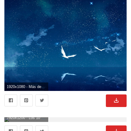
1920x1080 - Más de 64 fondos de pantalla de Starry Night. Fondo para computadora HD 1080p de noche.
1920x1200 - Los 10 mejores fondos de pantalla de Beautiful Night Live para Android. Fondo de pantalla de noche.