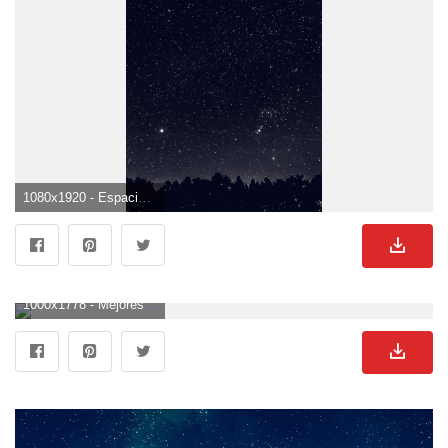
1080x1920 - Espacio Cielo Noche Oscuro Naturaleza Bw #iPhone # 6 #wallpaper | iPhone 6 ~ 8. Imágen de noche.
1000x1778 - Mejores fondos de pantalla HD | 65 mejores fondos de pantalla gratis, noche, nube y. Wallpaper de noche.