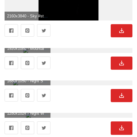
2160x3840 - Sky #starrysky #trees #night #wallpapers hd 4k background for. Fondo para móvil de noche.
1920x1080 - Mountain Night Wallpaper (más de 64 imágenes). Wallpaper HD 1080p de noche.
1680x1050 - Night Sky Stars Wallpapers - Fondo de pantalla de la cueva. Fondo de pantalla de noche.
1280x1024 - Night Wallpaper 19 - 1280 X 1024 | stmed.net. Fondo para computadora de noche.