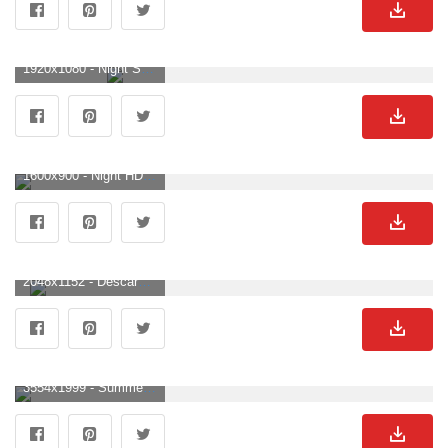
1920x1080 - Night Sky Wallpapers (67+ imágenes). Imágen HD 1080p de noche.
1600x900 - Night HD Backgrounds para PC - descargar en digitalimagemakerworld.com. Wallpaper para escritorio de noche.
2048x1152 - Descargar este impresionante fondo de pantalla - Wallpaper Cart. Imágen de noche.
3554x1999 - Summer Night ❤ Fondo de escritorio 4K HD para 4K Ultra HD TV • Wide. Fondo para computadora de noche.