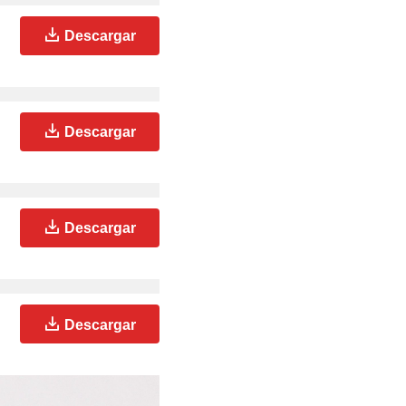
Descargar
Descargar
Descargar
Descargar