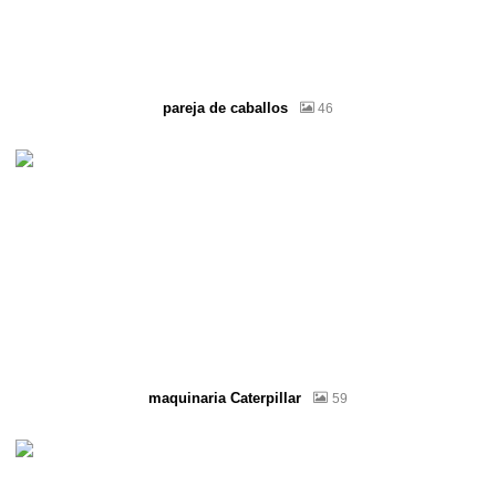
pareja de caballos
46
maquinaria Caterpillar
59