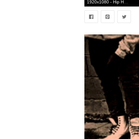
1920x1080 - Hip Hop Wallpapers HD (más de 72 imágenes). Fondo para computadora HD 1080p de hip hop.