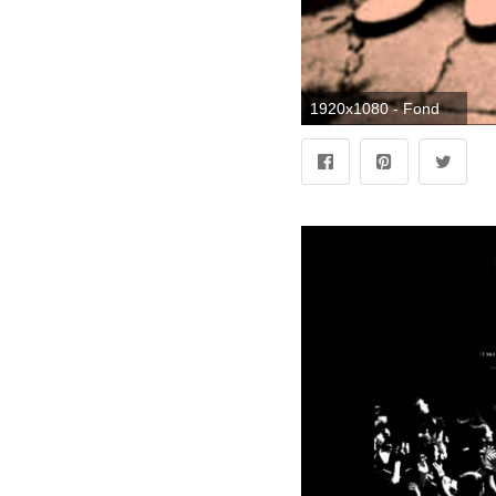
1920x1080 - Fondos de Hip Hop de la vieja escuela. Fondo de pantalla HD 1080p de hip hop.