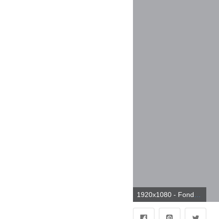
1920x1080 - Fondos de Hip Hop - Los mejores fondos de Hip Hop gratis - WallpaperAccess. Imágen HD 1080p de hip hop.