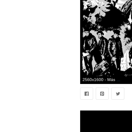
2560x1600 - Más de 72 fondos de pantalla de Hip Hop. Imágen de hip hop.