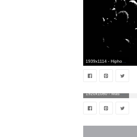
1939x1114 - Hiphop Wallpapers HD Desktop Backgrounds Imágenes e imágenes | Cadera. Wallpaper de hip hop.
1920x1080 - Más de 72 fondos de pantalla de Hip Hop. Fondo para computadora HD 1080p de hip hop.