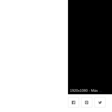
1920x1080 - Más de 72 fondos de pantalla de Hip Hop. Fondo de pantalla HD 1080p de hip hop.