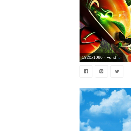
1920x1080 - Fondo de pantalla de 1920x1080. Fondo para computadora HD 1080p de Plantas Contra Zombies.