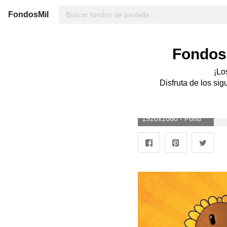
FondosMil
Fondos 
¡Lo
Disfruta de los sig
1920x1080 - Fondo de pantalla de 1920x1080. Imágen HD 1080p de Plantas Contra Zombies.