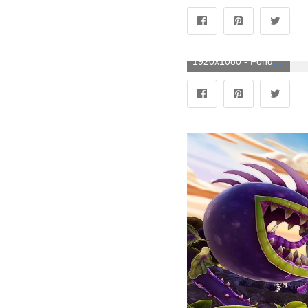
1920x1080 - Fondo de pantalla de 1920x1080. Imágen HD 1080p de Plantas Contra Zombies.