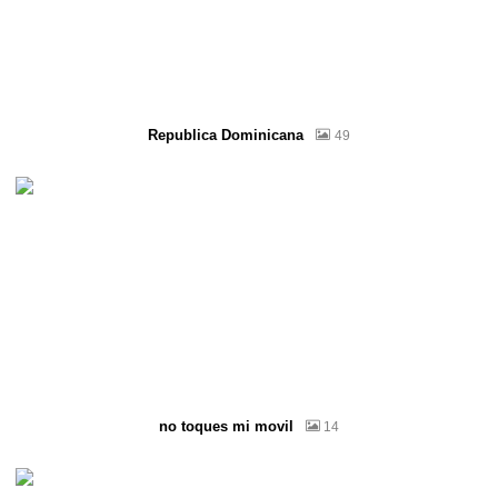
Republica Dominicana
49
no toques mi movil
14