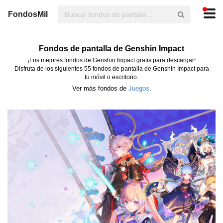
FondosMil
Fondos de pantalla de Genshin Impact
¡Los mejores fondos de Genshin Impact gratis para descargar!
Disfruta de los siguientes 55 fondos de pantalla de Genshin Impact para
tu móvil o escritorio.
Ver más fondos de
Juegos
.