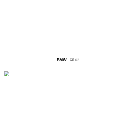
BMW
62