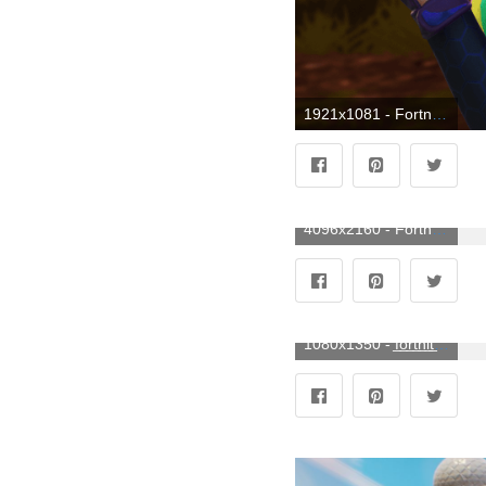
1921x1081 - Fortnite Wallpaper All - Desktop y Mobile Fortnite Wallpapers HD. Wallpaper de Fortnite.
4096x2160 - Fortnite: Battle Royale 4K Wallpapers. Fondo de pantalla 4K Ultra HD de Fortnite.
1080x1350 - f̲̅o̲̅r̲̅t̲̅n̲̅i̲̅t̲̅e̲̅ | منوع en 2019 | Juegos, juegos épicos fortnite. Fondo para móvil de Fortnite.