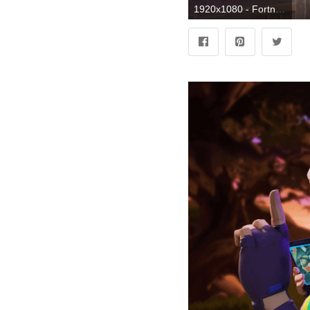
1920x1080 - Fortnite Desktop Wallpapers - Los mejores fondos de escritorio de Fortnite gratis. Fondo para computadora HD 1080p de Fortnite.