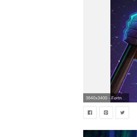
3840x3400 - Fortnite: Battle Royale 4K Wallpapers. Imágen de Fortnite.