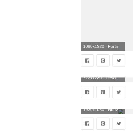
1080x1920 - Fortnite Battle Royale - 4k fondos de pantalla para Android y iPhone. Fondo para móvil de Fortnite.
722x1280 - Descargar Rift fortnite Wallpaper por JoanVerhulst - 9e - Gratis en. Fondo de pantalla de Fortnite.
1920x1080 - Nuevos fondos de pantalla Fortnite 4K Descargar 61 imágenes HD de Battle Royale. Imágen HD 1080p de Fortnite.