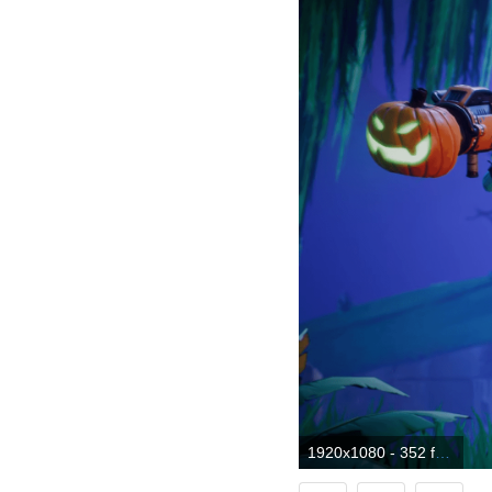
1920x1080 - 352 fondos de pantalla de Fortnite HD | Imágenes de fondo. Wallpaper HD 1080p de Fortnite.