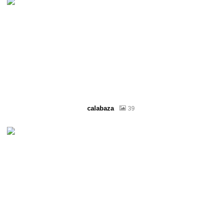
calabaza
39