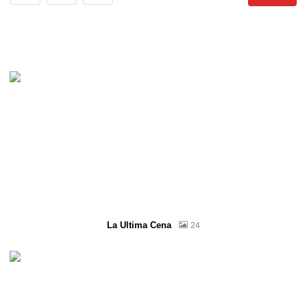
La Ultima Cena
24