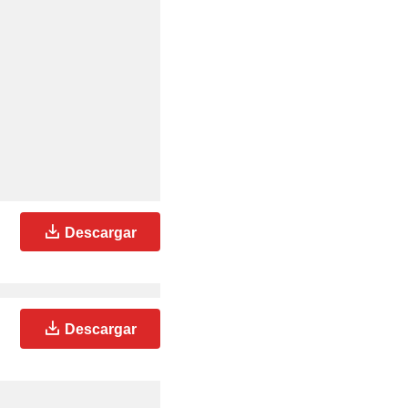
Descargar
Descargar