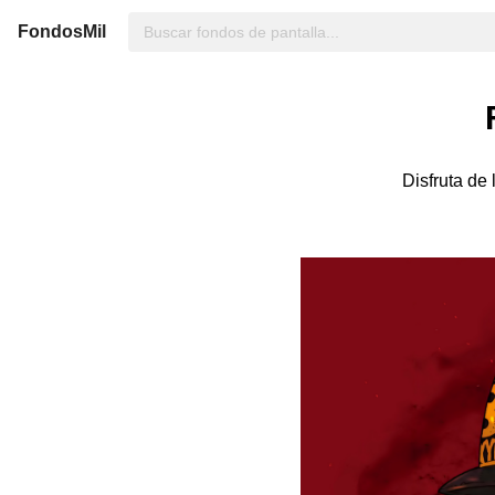
FondosMil
Disfruta de 