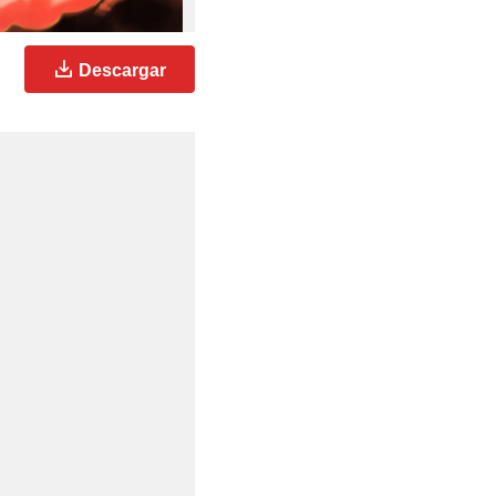
Descargar