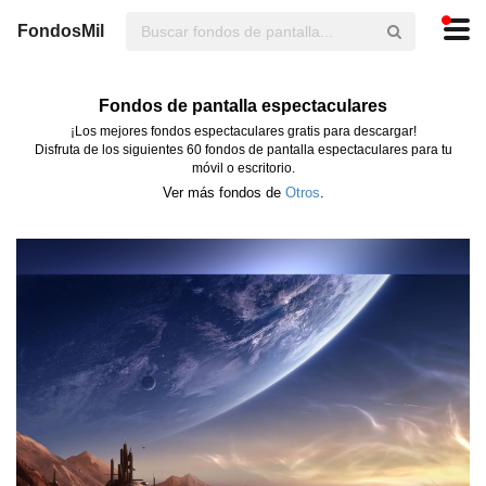
FondosMil
Fondos de pantalla espectaculares
¡Los mejores fondos espectaculares gratis para descargar!
Disfruta de los siguientes 60 fondos de pantalla espectaculares para tu
móvil o escritorio.
Ver más fondos de
Otros
.