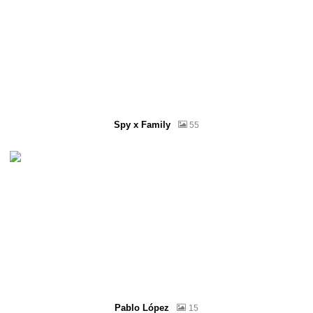
Spy x Family
55
Pablo López
15