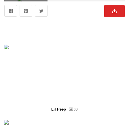
Lil Peep
60