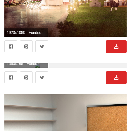
1920x1080 - Fondos de pantalla | Sevilla F.C.. Fondo de pantalla HD 1080p para escritorio.
1360x768 - Fondo de pantalla para 1360x768. Fondo para computadora para escritorio.