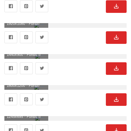
1920x1080 - Fondo de pantalla para 1920x1080. Fondo de pantalla HD 1080p para escritorio.
1440x900 - Fondo de pantalla para 1440x900. Wallpaper para escritorio.
1600x1200 - Fondo de pantalla para 1600x1200. Fondo para computadora para escritorio.
1245x695 - Fondo de pantalla para 1245x695. Fondo para computadora para escritorio.