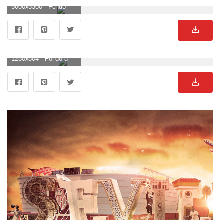
5000x3300 - Fondo de pantalla para 5000x3300. Fondo para computadora para escritorio.
1280x804 - Fondo de pantalla para 1280x804. Fondo de pantalla para escritorio.