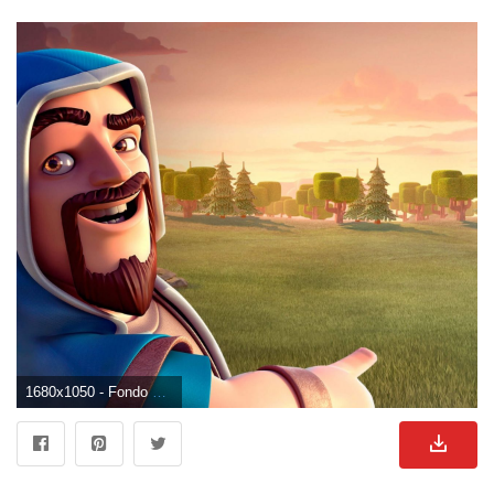
1680x1050 - Fondo de pantalla para 1680x1050. Fondo de pantalla para escritorio.