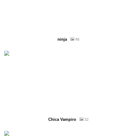
ninja
46
Chica Vampiro
32