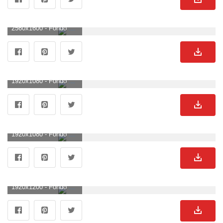
2560x1600 - Fondo de pantalla para 2560x1600. Imágen para escritorio.
1920x1080 - Fondo de pantalla para 1920x1080. Fondo de pantalla HD 1080p para escritorio.
1920x1080 - Fondo de pantalla para 1920x1080. Imágen HD 1080p para escritorio.
1920x1200 - Fondo de pantalla para 1920x1200. Fondo para computadora para escritorio.