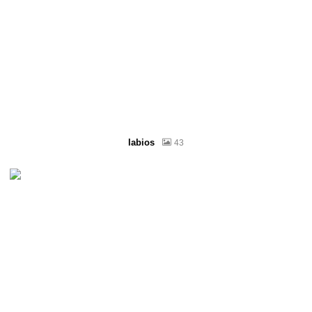
labios
43