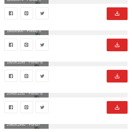
1600x900 - Fondo de pantalla para 1600x900. Wallpaper para escritorio para escritorio.
1920x1195 - Fondo de pantalla para 1920x1195. Imágen para escritorio.
2048x1152 - Fondo de pantalla para 2048x1152. Fondo de pantalla para escritorio.
2560x1440 - Fondo de pantalla para 2560x1440. Fondo para computadora 2K para escritorio.