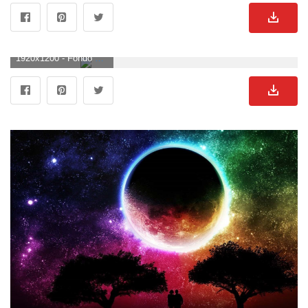
1920x1200 - Fondo de pantalla para 1920x1200. Imágen para escritorio.