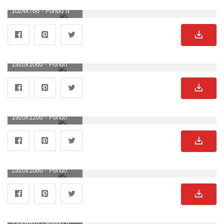
1024x768 - Fondo de pantalla para 1024x768. Imágen para escritorio.
1920x1080 - Fondo de pantalla para 1920x1080. Wallpaper HD 1080p para escritorio.
1920x1200 - Fondo de pantalla para 1920x1200. Fondo de pantalla para escritorio.
1920x1080 - Fondo de pantalla para 1920x1080. Fondo para computadora HD 1080p para escritorio.
1200x674 - Fondo de pantalla para 1200x674. Imágen para escritorio.