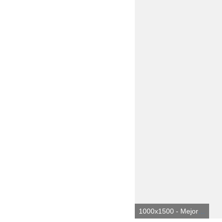
1000x1500 - Mejores 100+ fotos tropicales | Descargar imágenes y fotos gratis en. Fondo de pantalla tropicales.