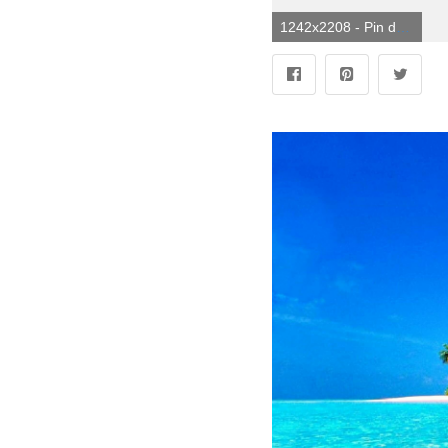
1242x2208 - Pin de Audrey H en Misc. en 2019 | Papel tapiz rosa, papel tapiz de verano. Fondo para móvil tropicales.