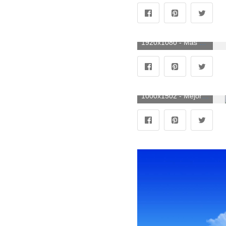
1920x1080 - Más de 58 fondos de pantalla de Tropical Pictures. Fondo para computadora HD 1080p tropicales.
1000x1502 - Mejores 100+ fotos tropicales | Descargar imágenes y fotos gratis en. Wallpaper tropicales.