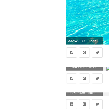
3325x2077 - Fondo de pantalla tropical (64+ imágenes). Imágen tropicales.
1730x1155 - 10 Fondos de pantalla de Tropical Jungle iPhone X | Preppy Wallpapers. Fondo de pantalla tropicales.
1125x2436 - colección de fondos de pantalla tropical para iPhone. Wallpaper para celular tropicales.