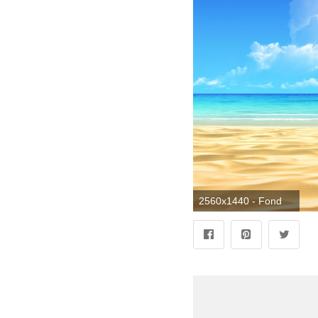
2560x1440 - Fondos de pantalla tropicales Full HD # HZPMC16 - 4USkY. Imágen 2K tropicales.