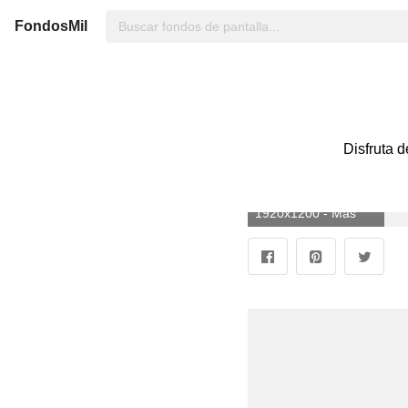
FondosMil
Disfruta d
1920x1200 - Más de 63 fondos de pantalla tropicales. Imágen tropicales.