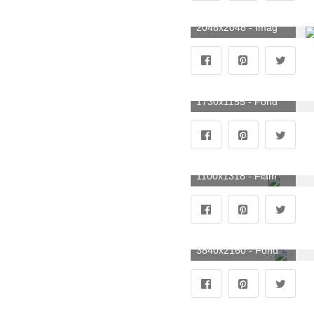
2048x2048 - Imagen tropical: descargue la mejor HD en digitalimagemakerworld.com. Fondo de pantalla tropicales.
1730x1155 - Fondo de pantalla tropical 1730x1155. Imágen tropicales.
1100x1318 - Flamencos tropicales • Mezcla intrépida de la selva de flamencos rosados • Milton y King. Fondo para móvil tropicales.
3840x2160 - Fondo de pantalla playa tropical, 5k, fondo de pantalla 4k, 8k, paraíso, palmeras, mar. Imágen 4K Ultra HD tropicales.