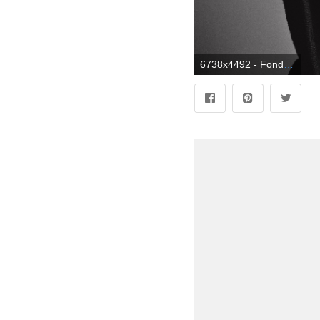
6738x4492 - Fondo de pantalla de 6738x4492. Fondo para computadora de Eminem.