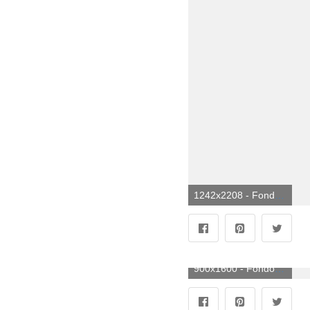
1242x2208 - Fondo de pantalla de 1242x2208. Imágen de Eminem.
900x1600 - Fondo de pantalla de 900x1600. Fondo para móvil de Eminem.