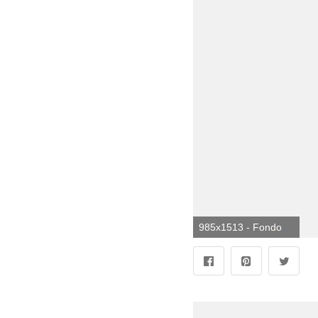
985x1513 - Fondo de pantalla de 985x1513. Wallpaper de Eminem.