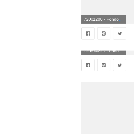
720x1280 - Fondo de pantalla de 720x1280. Fondo para móvil de Eminem.
720x1422 - Fondo de pantalla de 720x1422. Imágen de Eminem.