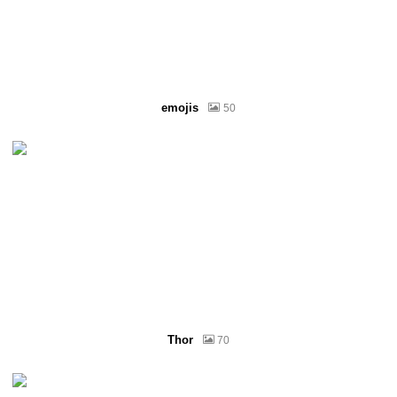
emojis
50
Thor
70