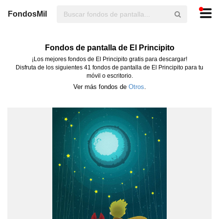
FondosMil
Fondos de pantalla de El Principito
¡Los mejores fondos de El Principito gratis para descargar!
Disfruta de los siguientes 41 fondos de pantalla de El Principito para tu
móvil o escritorio.
Ver más fondos de
Otros
.