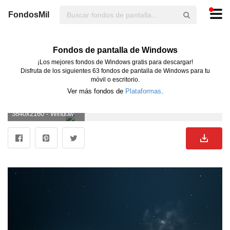
FondosMil
Fondos de pantalla de Windows
¡Los mejores fondos de Windows gratis para descargar!
Disfruta de los siguientes 63 fondos de pantalla de Windows para tu
móvil o escritorio.
Ver más fondos de
Plataformas
.
3840x2160 - Windows Light | WallpaperHub. Fondo de pantalla 4K Ultra HD de Windows.