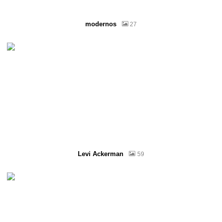
modernos
27
Levi Ackerman
59