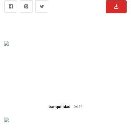
tranquilidad
44