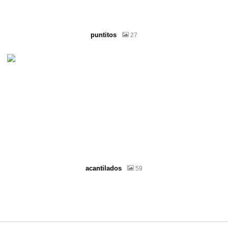
puntitos
27
acantilados
59