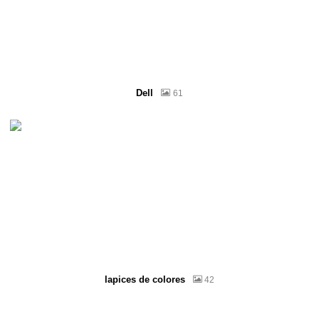
Dell
61
lapices de colores
42