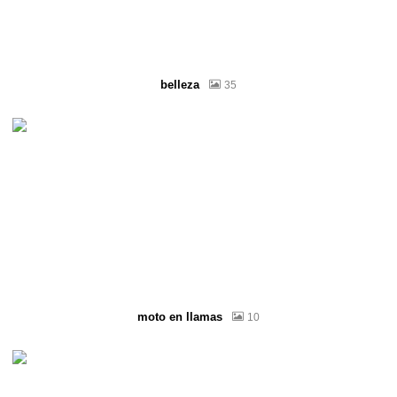
belleza
35
moto en llamas
10