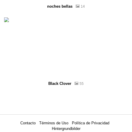
noches bellas
14
Black Clover
55
Contacto
Términos de Uso
Política de Privacidad
Hintergrundbilder