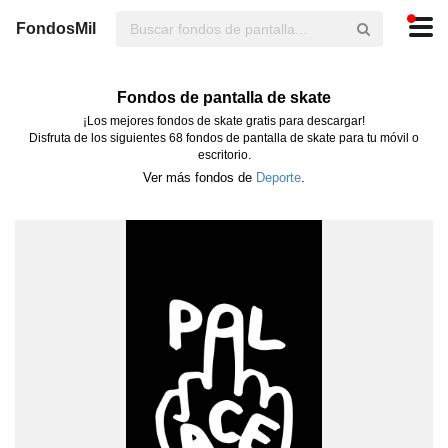
FondosMil
Fondos de pantalla de skate
¡Los mejores fondos de skate gratis para descargar!
Disfruta de los siguientes 68 fondos de pantalla de skate para tu móvil o
escritorio.
Ver más fondos de
Deporte
.