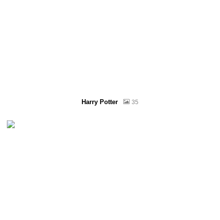
Harry Potter
35