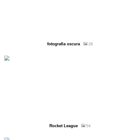
fotografia oscura
28
Rocket League
54