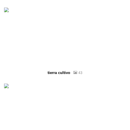
tierra cultivo
43