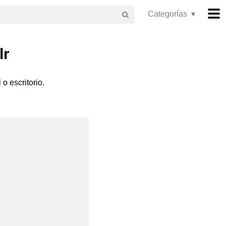
Categorías ▾
lr
o escritorio.