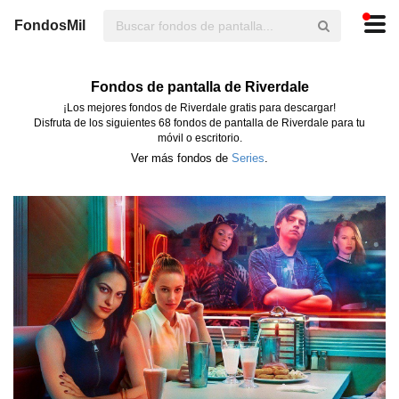
FondosMil
Fondos de pantalla de Riverdale
¡Los mejores fondos de Riverdale gratis para descargar!
Disfruta de los siguientes 68 fondos de pantalla de Riverdale para tu
móvil o escritorio.
Ver más fondos de
Series
.