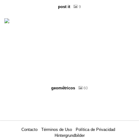
post it
9
geométricos
60
Contacto
Términos de Uso
Política de Privacidad
Hintergrundbilder