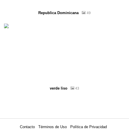
Republica Dominicana
49
verde liso
43
Contacto
Términos de Uso
Política de Privacidad