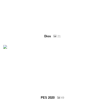
Dios
21
PES 2020
49